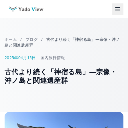
コ
ン
テ
ン
ツ
へ
ホーム
/
ブログ
/
古代より続く「神宿る島」―宗像・沖ノ
ス
島と関連遺産群
キ
ッ
2025年04月15日
国内旅行情報
プ
古代より続く「神宿る島」―宗像・
沖ノ島と関連遺産群