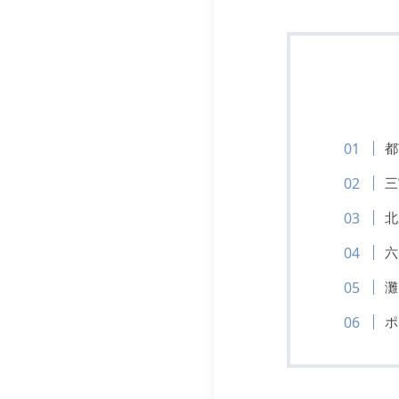
都
三
北
六
灘
ポ