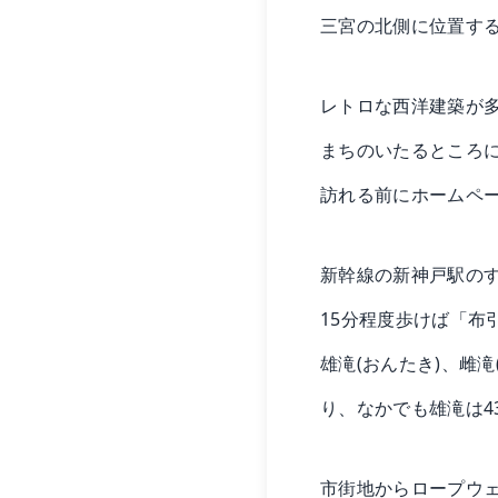
三宮の北側に位置す
レトロな西洋建築が
まちのいたるところ
訪れる前にホームペ
新幹線の新神戸駅の
15分程度歩けば「布
雄滝(おんたき)、雌滝
り、なかでも雄滝は4
市街地からロープウェ