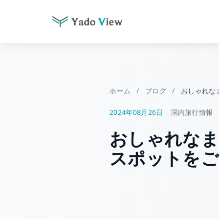
コ
ン
テ
ン
ツ
ホーム
/
ブログ
/
おしゃれな
へ
2024年08月26日
国内旅行情報
ス
キ
おしゃれなま
ッ
プ
スポットをご