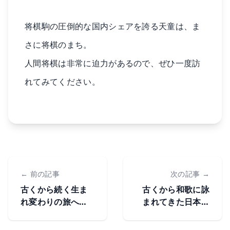
将棋駒の圧倒的な国内シェアを誇る天童は、ま
さに将棋のまち。
人間将棋は非常に迫力があるので、ぜひ一度訪
れてみてください。
← 前の記事
次の記事 →
古くから続く生ま
古くから和歌に詠
れ変わりの旅へ―
まれてきた日本三
出羽三山について
景―松島の定番観
光スポット