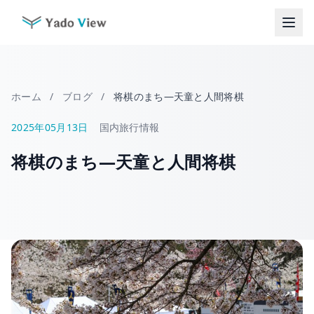
コ
ン
テ
ン
ツ
へ
ホーム
/
ブログ
/
将棋のまち―天童と人間将棋
ス
キ
2025年05月13日
国内旅行情報
ッ
将棋のまち―天童と人間将棋
プ