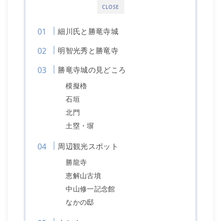
CLOSE
細川氏と勝竜寺城
明智光秀と勝竜寺
勝竜寺城の見どころ
模擬櫓
石垣
北門
土塁・塀
周辺観光スポット
勝龍寺
恵解山古墳
中山修一記念館
なかの邸