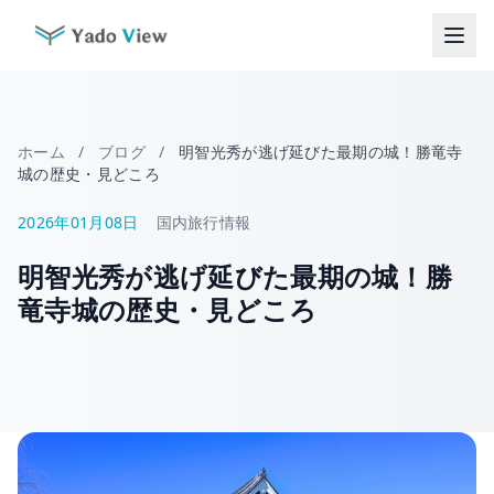
コ
ン
テ
ン
ツ
へ
ホーム
/
ブログ
/
明智光秀が逃げ延びた最期の城！勝竜寺
ス
城の歴史・見どころ
キ
ッ
2026年01月08日
国内旅行情報
プ
明智光秀が逃げ延びた最期の城！勝
竜寺城の歴史・見どころ