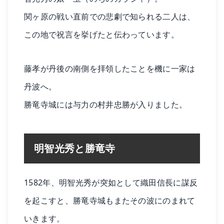
関ヶ原の戦い直前での悲劇で知られる二人は、
この地で祝言を挙げたと伝わっています。
藤孝が丹後の南側を拝領したことを機に一家は
丹波へ。
勝竜寺城には与力の村井忠勝が入りました。
明智光秀と勝竜寺
1582年、明智光秀が突如として織田信長に謀反
を起こすと、勝竜寺城もまたその波にのまれて
いきます。