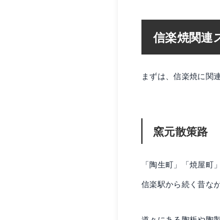
信楽焼関連
まずは、信楽焼に関
窯元散策路
「陶生町」「焼屋町
信楽駅から続く昔な
道々にある陶板や陶