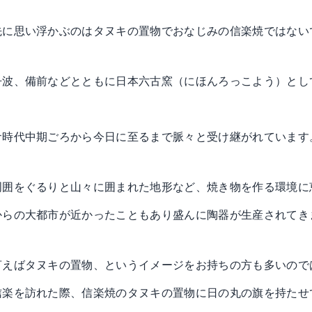
先に思い浮かぶのはタヌキの置物でおなじみの信楽焼ではない
丹波、備前などとともに日本六古窯（にほんろっこよう）とし
倉時代中期ごろから今日に至るまで脈々と受け継がれています
周囲をぐるりと山々に囲まれた地形など、焼き物を作る環境に
からの大都市が近かったこともあり盛んに陶器が生産されてき
言えばタヌキの置物、というイメージをお持ちの方も多いので
信楽を訪れた際、信楽焼のタヌキの置物に日の丸の旗を持たせ