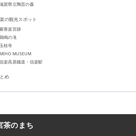
滋賀県立陶芸の森
楽の観光スポット
紫香楽宮跡
鶏鳴の滝
玉桂寺
MIHO MUSEUM
信楽高原鐡道・信楽駅
とめ
宮茶のまち