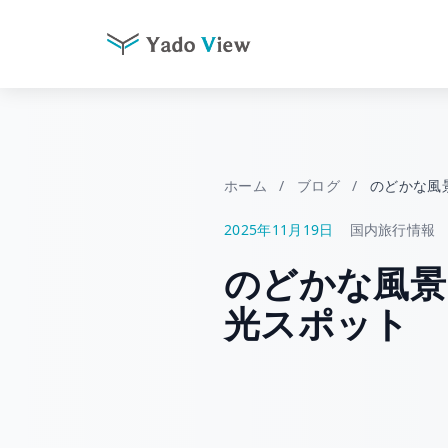
コ
ン
テ
ン
ツ
ホーム
/
ブログ
/
のどかな風
へ
2025年11月19日
国内旅行情報
ス
キ
のどかな風景
ッ
プ
光スポット