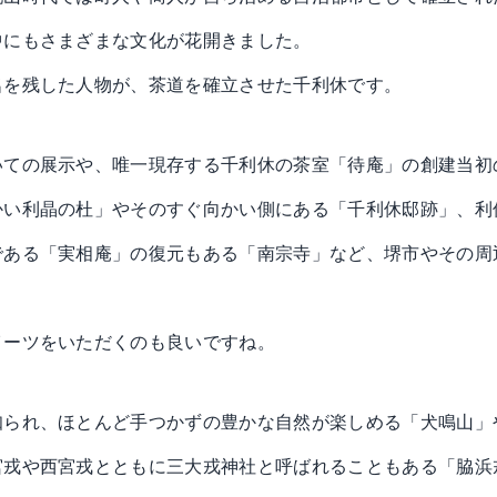
中にもさまざまな文化が花開きました。
名を残した人物が、茶道を確立させた千利休です。
いての展示や、唯一現存する千利休の茶室「待庵」の創建当初
かい利晶の杜」やそのすぐ向かい側にある「千利休邸跡」、利
である「実相庵」の復元もある「南宗寺」など、堺市やその周
イーツをいただくのも良いですね。
知られ、ほとんど手つかずの豊かな自然が楽しめる「犬鳴山」
宮戎や西宮戎とともに三大戎神社と呼ばれることもある「脇浜