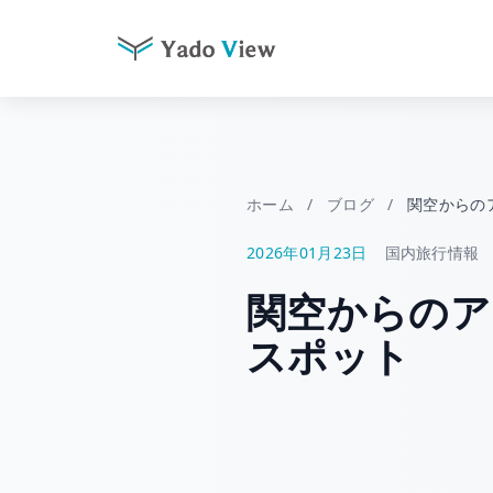
コ
ン
テ
ン
ツ
ホーム
/
ブログ
/
関空からの
へ
2026年01月23日
国内旅行情報
ス
キ
関空からのア
ッ
プ
スポット