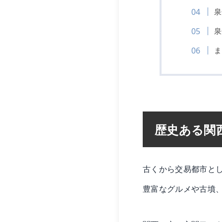
泉
泉
ま
歴史ある関
古くから交易都市と
豊富なグルメや古墳