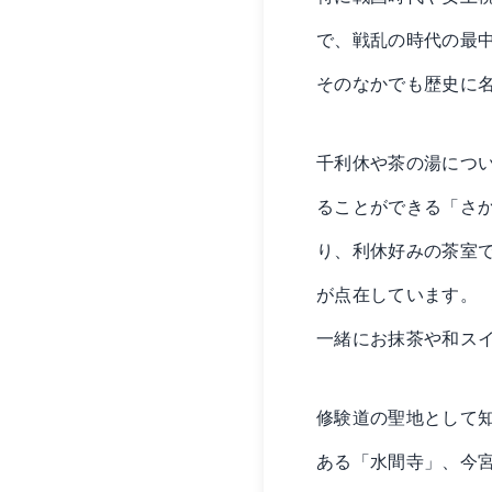
で、戦乱の時代の最
そのなかでも歴史に
千利休や茶の湯につ
ることができる「さ
り、利休好みの茶室
が点在しています。
一緒にお抹茶や和ス
修験道の聖地として
ある「水間寺」、今