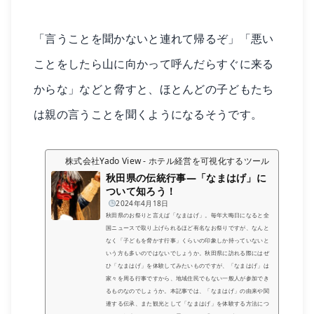
「言うことを聞かないと連れて帰るぞ」「悪い
ことをしたら山に向かって呼んだらすぐに来る
からな」などと脅すと、ほとんどの子どもたち
は親の言うことを聞くようになるそうです。
株式会社Yado View - ホテル経営を可視化するツール
秋田県の伝統行事―「なまはげ」に
ついて知ろう！
2024年4月18日
秋田県のお祭りと言えば「なまはげ」。毎年大晦日になると全
国ニュースで取り上げられるほど有名なお祭りですが、なんと
なく「子どもを脅かす行事」くらいの印象しか持っていないと
いう方も多いのではないでしょうか。秋田県に訪れる際にはぜ
ひ「なまはげ」を体験してみたいものですが、「なまはげ」は
家々を周る行事ですから、地域住民でもない一般人が参加でき
るものなのでしょうか。本記事では、「なまはげ」の由来や関
連する伝承、また観光として「なまはげ」を体験する方法につ