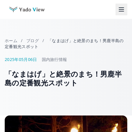
コ
ン
テ
ン
ツ
へ
ホーム
/
ブログ
/
「なまはげ」と絶景のまち！男鹿半島の
ス
定番観光スポット
キ
ッ
2025年05月06日
国内旅行情報
プ
「なまはげ」と絶景のまち！男鹿半
島の定番観光スポット