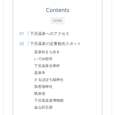
Contents
CLOSE
下呂温泉へのアクセス
下呂温泉の定番観光スポット
温泉街まち歩き
いでゆ朝市
下呂温泉合掌村
温泉寺
さるぼぼ七福神社
加恵瑠神社
噴泉池
下呂発温泉博物館
金山巨石群