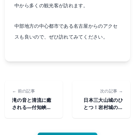
中から多くの観光客が訪れます。
中部地方の中心都市である名古屋からのアクセ
スも良いので、ぜひ訪れてみてください。
← 前の記事
次の記事 →
滝の音と清流に癒
日本三大山城のひ
される―付知峡の
とつ！岩村城の歴
見どころと周辺観
史と岩村の定番観
光スポット
光スポット