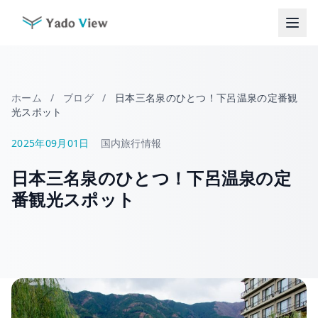
コ
ン
テ
ン
ツ
へ
ホーム
/
ブログ
/
日本三名泉のひとつ！下呂温泉の定番観
ス
光スポット
キ
ッ
2025年09月01日
国内旅行情報
プ
日本三名泉のひとつ！下呂温泉の定
番観光スポット