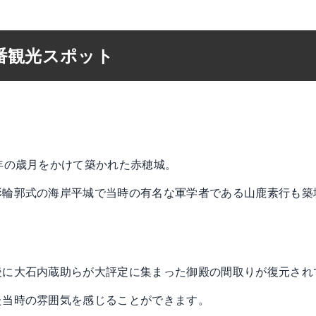
番観光スポット
年の歳月をかけて築かれた赤穂城。
形輪郭式の海岸平城で当時の有名な軍学者である山鹿素行も築
。
後に大石内蔵助らが大評定に集まった御殿の間取りが復元され
た当時の雰囲気を感じることができます。