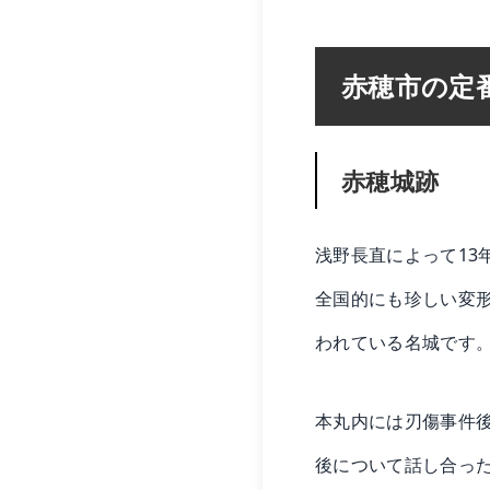
赤穂市の定
赤穂城跡
浅野長直によって13
全国的にも珍しい変
われている名城です
本丸内には刃傷事件
後について話し合っ