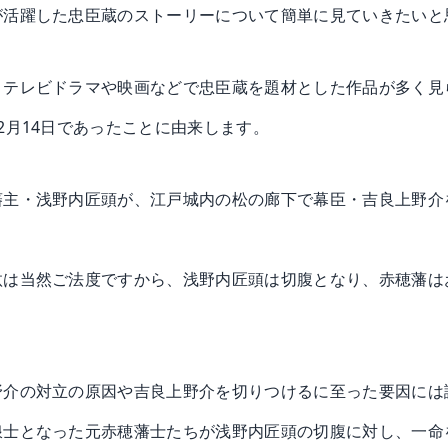
が活躍した忠臣蔵のストーリーについて簡単に見ていきたいと
とテレビドラマや映画などで忠臣蔵を題材とした作品が多く見
2月14日であったことに由来します。
藩主・浅野内匠頭が、江戸城内の松の廊下で幕臣・吉良上野介
汰は当然ご法度ですから、浅野内匠頭は切腹となり、赤穂藩は
野介の対立の原因や吉良上野介を切りつけるに至った要因には
浪士となった元赤穂藩士たちが浅野内匠頭の切腹に対し、一命