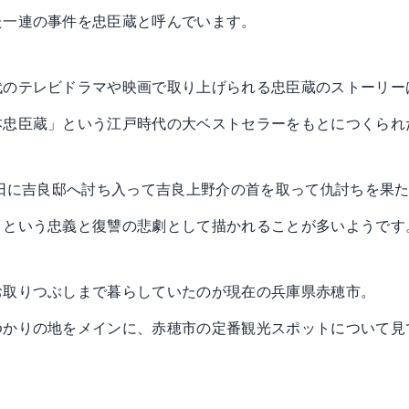
た一連の事件を忠臣蔵と呼んでいます。
代のテレビドラマや映画で取り上げられる忠臣蔵のストーリー
本忠臣蔵」という江戸時代の大ベストセラーをもとにつくられ
4日に吉良邸へ討ち入って吉良上野介の首を取って仇討ちを果
うという忠義と復讐の悲劇として描かれることが多いようです
お取りつぶしまで暮らしていたのが現在の兵庫県赤穂市。
ゆかりの地をメインに、赤穂市の定番観光スポットについて見