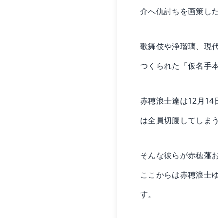
介へ仇討ちを画策し
歌舞伎や浄瑠璃、現
つくられた「仮名手
赤穂浪士達は12月1
は全員切腹してしま
そんな彼らが赤穂藩
ここからは赤穂浪士
す。