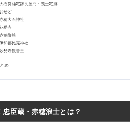
大石良雄宅跡長屋門・義士宅跡
おせど
赤穂大石神社
花岳寺
赤穂御崎
伊和都比売神社
妙見寺観音堂
とめ
！忠臣蔵・赤穂浪士とは？