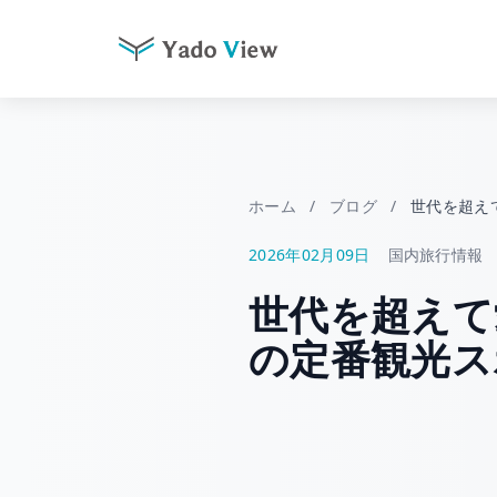
コ
ン
テ
ン
ツ
ホーム
/
ブログ
/
世代を超え
へ
2026年02月09日
国内旅行情報
ス
キ
世代を超えて
ッ
プ
の定番観光ス