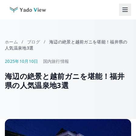
コ
ン
テ
ン
ツ
へ
ホーム
/
ブログ
/
海辺の絶景と越前ガニを堪能！福井県の
ス
人気温泉地3選
キ
ッ
2025年10月10日
国内旅行情報
プ
海辺の絶景と越前ガニを堪能！福井
県の人気温泉地3選