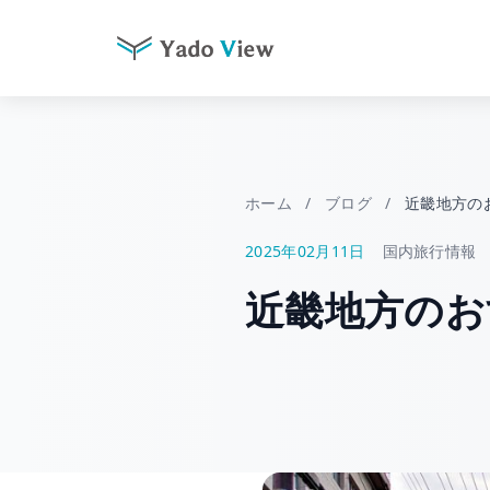
コ
ン
テ
ン
ツ
ホーム
/
ブログ
/
近畿地方の
へ
2025年02月11日
国内旅行情報
ス
キ
近畿地方のお
ッ
プ