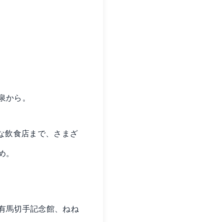
泉から。
な飲食店まで、さまざ
め。
有馬切手記念館、ねね