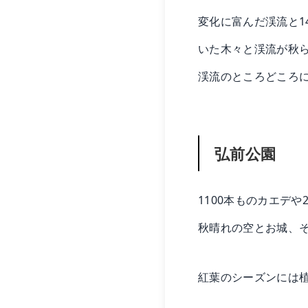
変化に富んだ渓流と
いた木々と渓流が秋
渓流のところどころ
弘前公園
1100本ものカエデ
秋晴れの空とお城、
紅葉のシーズンには