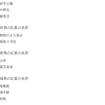
岩手公園
中尊寺
厳美渓
田県の紅葉の名所
角館のまち並み
抱返り渓谷
形県の紅葉の名所
山寺
蔵王温泉
城県の紅葉の名所
瑞鳳殿
鳴子峡
松島