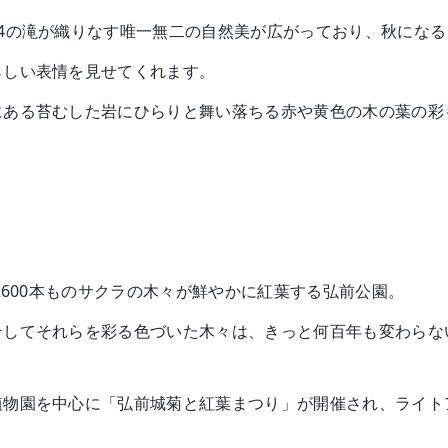
14の滝が織りなす唯一無二の自然美が広がっており、秋にな
らしい表情を見せてくれます。
にある苔むした岩にひらりと舞い落ちる赤や黄色の木の葉の彩
や2600本ものサクラの木々が鮮やかに紅葉する弘前公園。
そしてそれらを彩る色づいた木々は、きっと何百年も変わらな
植物園を中心に「弘前城菊と紅葉まつり」が開催され、ライト