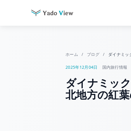
コ
ン
テ
ン
ツ
ホーム
/
ブログ
/
ダイナミッ
へ
2025年12月04日
国内旅行情報
ス
キ
ダイナミック
ッ
プ
北地方の紅葉