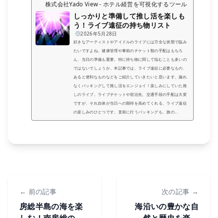
株式会社Yado View - ホテル経営を可視化するツール
しっかりと準備して推し活を楽しも
う！ライブ遠征の持ち物リスト
2026年5月28日
好きなアーティストやアイドルのライブには万全な状態で臨み
たいですよね。健康管理や事前のチケット類の手配はもちろ
ん、当日の準備も重要。特に持ち物に関して悩むことも多いの
ではないでしょうか。本記事では、ライブ遠征に必要なもの、
あると便利なものなどをご紹介していきたいと思います。漏れ
なくパッキングして推し活をエンジョイ！楽しみにしていた推
しのライブ。ライブチケットや宿泊先、交通手段の手配は大変
ですが、それ自体が当日への期待を高めてくれる、ライブ遠征
の楽しみのひとつです。直前に行うパッキングも、旅の...
← 前の記事
次の記事 →
房総半島の海を楽
海沿いの豊かな自