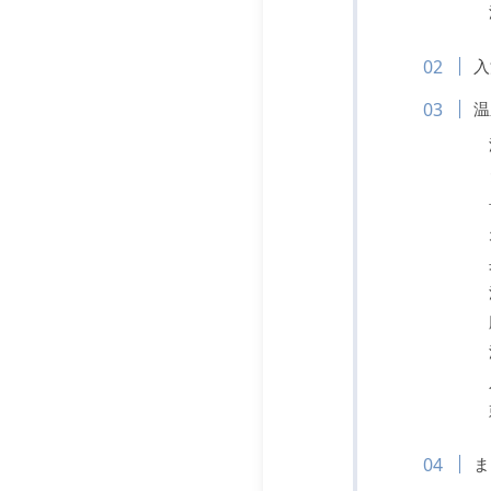
入
温
ま