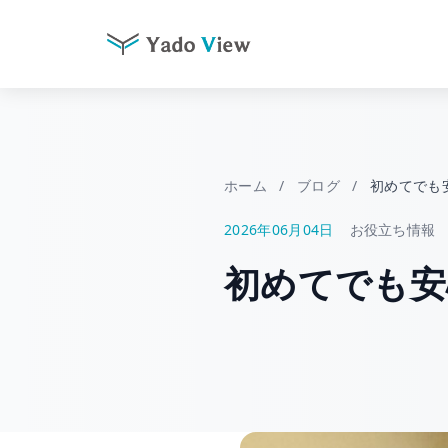
コ
ン
テ
ン
ツ
ホーム
/
ブログ
/
初めてでも
へ
2026年06月04日
お役立ち情報
ス
キ
初めてでも安
ッ
プ