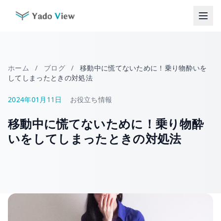
コ
ン
テ
ン
ツ
へ
ホーム
/
ブログ
/
移動中に慌てないために！乗り物酔いを
ス
してしまったときの対処法
キ
ッ
2024年01月11日
お役立ち情報
プ
移動中に慌てないために！乗り物酔
いをしてしまったときの対処法