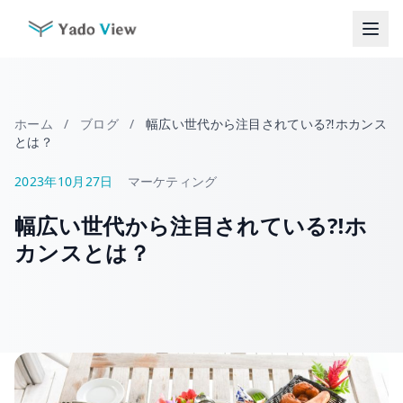
コ
ン
テ
ン
ツ
へ
ホーム
/
ブログ
/
幅広い世代から注目されている⁈ホカンス
ス
とは？
キ
ッ
2023年10月27日
マーケティング
プ
幅広い世代から注目されている⁈ホ
カンスとは？