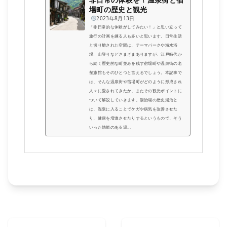
場町の歴史と観光
2023年8月13日
「非日常的な体験がしてみたい！」と思い立って
旅行の計画を練る人も多いと思います。日常生活
と切り離された空間は、テーマパークや海水浴
場、山登りなどさまざまありますが、江戸時代か
ら続く歴史的な町並みを残す宿場町や温泉街の老
舗旅館もそのひとつと言えるでしょう。本記事で
は、そんな温泉街や宿場町がどのように形成され
人々に愛されてきたか、またその観光ポイントに
ついて解説していきます。湯治場の歴史湯治と
は、温泉に入ることでケガや病気を改善させた
り、健康を増進させたりするというもので、そう
いった効能のある温...