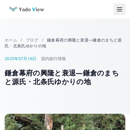
コ
ン
テ
ン
ツ
へ
ホーム
/
ブログ
/
鎌倉幕府の興隆と衰退―鎌倉のまちと源
ス
氏・北条氏ゆかりの地
キ
ッ
2025年07月16日
国内旅行情報
プ
鎌倉幕府の興隆と衰退―鎌倉のまち
と源氏・北条氏ゆかりの地