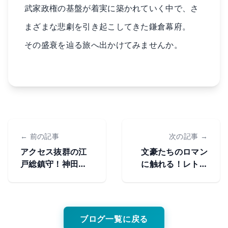
武家政権の基盤が着実に築かれていく中で、さ
まざまな悲劇を引き起こしてきた鎌倉幕府。
その盛衰を辿る旅へ出かけてみませんか。
← 前の記事
次の記事 →
アクセス抜群の江
文豪たちのロマン
戸総鎮守！神田明
に触れる！レトロ
神（神田神社）の
と歴史を感じる鎌
歴史と見どころ
倉の文学関連スポ
ット
ブログ一覧に戻る