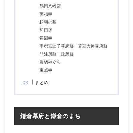
鶴岡八幡宮
萬福寺
頼朝の墓
和田塚
覚園寺
宇都宮辻子幕府跡・若宮大路幕府跡
問注所跡・政所跡
腹切やぐら
宝戒寺
まとめ
鎌倉幕府と鎌倉のまち