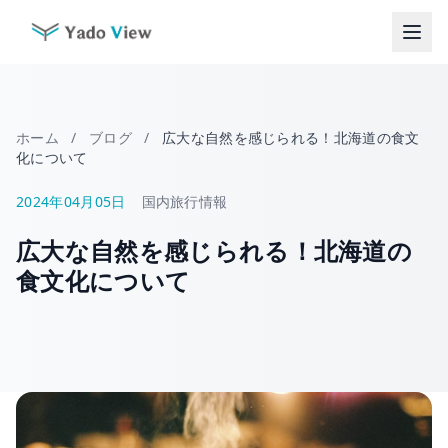
コ
ン
テ
ン
ツ
へ
ホーム
/
ブログ
/
広大な自然を感じられる！北海道の食文
ス
化について
キ
ッ
2024年04月05日
国内旅行情報
プ
広大な自然を感じられる！北海道の
食文化について