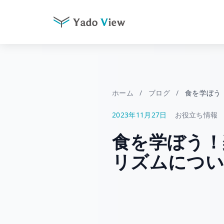
コ
ン
テ
ン
ツ
ホーム
/
ブログ
/
食を学ぼう
へ
2023年11月27日
お役立ち情報
ス
キ
食を学ぼう！
ッ
プ
リズムについ