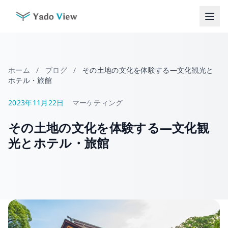
コ
ン
テ
ン
ツ
へ
ホーム
/
ブログ
/
その土地の文化を体験する―文化観光と
ス
ホテル・旅館
キ
ッ
2023年11月22日
マーケティング
プ
その土地の文化を体験する―文化観
光とホテル・旅館