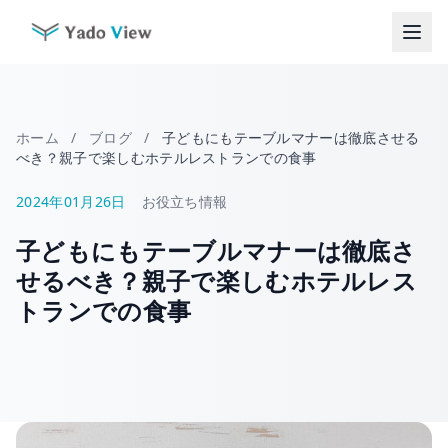
コ
ン
テ
ン
ツ
へ
ホーム
/
ブログ
/
子どもにもテーブルマナーは徹底させる
ス
べき？親子で楽しむホテルレストランでの食事
キ
ッ
2024年01月26日
お役立ち情報
プ
子どもにもテーブルマナーは徹底さ
せるべき？親子で楽しむホテルレス
トランでの食事