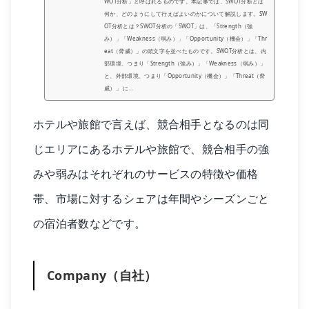
WOT分析」と呼ばれるものです。本記事では、SWOT分析とは
何か、どのようにして行えばよいのかについて解説します。SW
OT分析とは？SWOT分析の「SWOT」は、「Strength（強
み）」「Weakness（弱み）」「Opportunity（機会）」「Thr
eat（脅威）」の頭文字を並べたものです。SWOT分析とは、内
部環境、つまり「Strength（強み）」「Weakness（弱み）」
と、外部環境、つまり「Opportunity（機会）」「Threat（脅
威）」 に...
ホテルや旅館で言えば、競合相手となるのは同
じエリアにあるホテルや旅館で、競合相手の強
みや弱みはそれぞれのサービスの特徴や価格
帯、市場に対するシェアは年間やシーズンごと
の宿泊者数などです。
Company（自社）