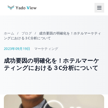
コ
ン
テ
ン
ツ
へ
ホーム
/
ブログ
/
成功要因の明確化を！ホテルマーケティ
ス
ングにおける３C分析について
キ
ッ
2023年09月19日
マーケティング
プ
成功要因の明確化を！ホテルマーケ
ティングにおける３C分析について