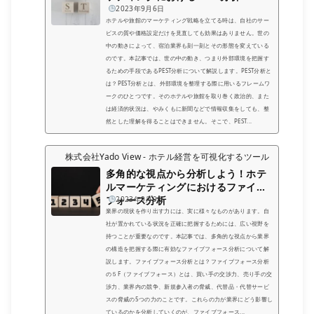
2023年9月6日
ホテルや旅館のマーケティング戦略を立てる時は、自社のサー
ビスの質や価格設定だけを見直しても効果はありません。世の
中の動きによって、宿泊業界も刻一刻とその形態を変えている
のです。本記事では、世の中の動き、つまり外部環境を把握す
るための手段であるPEST分析について解説します。PEST分析と
は？PEST分析とは、外部環境を整理する際に用いるフレームワ
ークのひとつです。そのホテルや旅館を取り巻く政治的、また
は経済的状況は、やみくもに新聞などで情報収集をしても、整
然とした理解を得ることはできません。そこで、PEST...
株式会社Yado View - ホテル経営を可視化するツール
多角的な視点から分析しよう！ホテ
ルマーケティングにおけるファイブ
フォース分析
2023年9月9日
業界の現状を作り出す力には、実に様々なものがあります。自
社が置かれている状況を正確に把握するためには、広い視野を
持つことが重要なのです。本記事では、多角的な視点から業界
の構造を把握する際に有効なファイブフォース分析について解
説します。ファイブフォース分析とは？ファイブフォース分析
の５F（ファイブフォース）とは、買い手の交渉力、売り手の交
渉力、業界内の競争、新規参入者の脅威、代替品・代替サービ
スの脅威の5つの力のことです。これらの力が業界にどう影響し
ているのかを分析していくのが、ファイブフォース...